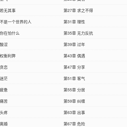
 若无其事
第27章 求之不得
章 不是一个世界的人
第31章 理性
 你在怕什么
第35章 无力反抗
 酸涩
第39章 过年
 权衡利弊
第43章 偶遇
 贪恋
第47章 分享
 迷茫
第51章 客气
 疲惫
第55章 分居
 痛苦
第59章 纠缠
 头疼
第63章 出事
 离婚
第67章 危险