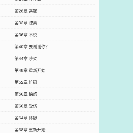
第28章 亲密
第32章 疏离
第36章 不悦
第40章 要谢谢你？
第44章 吵架
第48章 重新开始
第52章 忙碌
第56章 恼怒
第60章 受伤
第64章 怀疑
第68章 重新开始