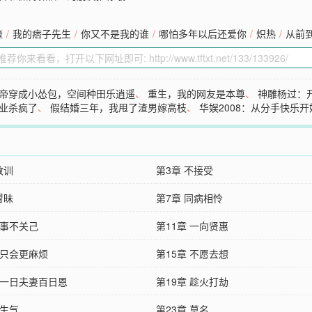
渣
/
我的痞子先生
/
你又不是我的谁
/
哪怕多年以后还爱你
/
炽热
/
从前
帝穿成小怂包，空间种田乐逍遥
、
重生，我的网友是本尊
、
神雕杨过：
业杀疯了
、
假结婚三年，我甩了渣男嫁高枝
、
华娱2008：从分手快乐开
教训
第3章 不接受
冒昧
第7章 同病相怜
 事不关己
第11章 一向贤惠
 只会更麻烦
第15章 不愿去想
 一日夫妻百日恩
第19章 趁火打劫
 生气
第23章 莫名