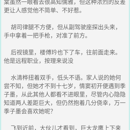
棠虽然一眼看去很高知儒雅，但这种浓烈的反差
更让人感觉他不简单、不好惹。
胡司律腿不方便，但从副驾驶座探出头来，
手中拿着一把手枪，对准了前方。
后视镜里，楼傅玪也下了车，往前面走来。
他是远程职业，按理来说没
水清桦扭着双手，低头不语。家人说的她何
尝不知，但她才不到十七岁，情窦初开便遇到季
子墨，从此其他人都看不进眼里，尽管内心隐隐
知道两人差距巨大，但仍然抱着几分侥幸，万一
季子墨会喜欢她呢？
飞到近前，大伙儿才看到，巨大龙鹰上下来