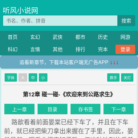
听风小说网
搜索
首页
玄幻
武侠
都市
历史
网游
科幻
言情
其他
排行
完本
登录
追看新章节，下载本站客户端无广告APP
↓↓↓
字体
大
中
小
换手
关灯
第12章 碰一碰-《欢迎来到公路求生》
上一章
目录
存书签
下一章
路歆看着前面晏棠已经下车了，并且在下车
前，就已经把柴刀拿出来握在了手里，因此，晏