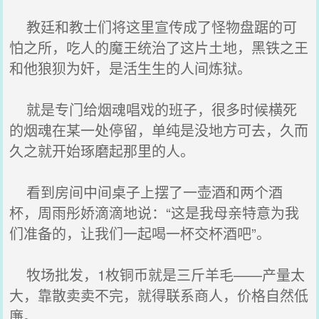
教廷和教士们将这里宣传成了怪物盘踞的可
怕之所，吃人的魔王统治了这片土地，黑铁之王
和他狼狈为奸，是活生生的人间炼狱。
就是专门给烟魂唱戏的班子，很多时候横死
的烟魂在某一处停留，单纯是没地方可去，久而
久之就开始琢磨起那里的人。
看到房间中间桌子上摆了一壶酒和两个酒
杯，周雨彤娇滴滴地说：“这是我母亲特意为我
们准备的，让我们一起喝一杯交杯酒吧”。
牧场批发，1枚铜币就是三斤羊毛——产量太
大，靠散卖卖不完，就得联系商人，价格自然低
廉。