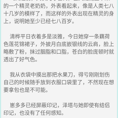
的一个精灵老奶奶，外表看起来，像是人类七八
十几岁的模样了，而这样的外表出现在精灵的身
上，说明她至少已经七八百岁。
清桦平日衣着多是淡雅，今日她穿一条藕荷
色莲花锦裙子，外披月白底嵌银线的云肩，脸上
略敷了粉，抹过胭脂和口脂，苍白的脸庞顿时就
透出了好气色。
我从衣袋中摸出那把水果刀，得亏刚刚划伤
自己的时候随手放到衣服口袋里了，不然现在想
要拿包也是不可能。
崽多多已经屏蔽印记，泽塔与她即使有结侣
印记，也没有了任何感知。