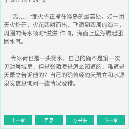
“轰……”那火雀正撞在怪岛的最高处，如一团
天火炸开，火花四射而出，飞溅到四周的海中，
周围的海水顿时“滋滋”作响，海面上猛然腾起团
团水气。
青冰荷也是一头雾水，自己的确不是第一次
见封号域皇，但是张陌凌是怎么知道的，难道是
天萧立告诉他的？自己的确曾经向天萧立和水源
泉发信息询问一些情况没错。
上一章
目录
存书签
下一章