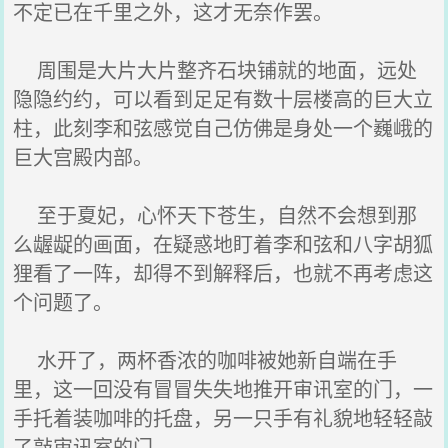
不定已在千里之外，这才无奈作罢。
周围是大片大片整齐石块铺就的地面，远处
隐隐约约，可以看到足足有数十层楼高的巨大立
柱，此刻李和弦感觉自己仿佛是身处一个巍峨的
巨大宫殿内部。
至于夏妃，心怀天下苍生，自然不会想到那
么龌龊的画面，在疑惑地盯着李和弦和八字胡狐
狸看了一阵，却得不到解释后，也就不再考虑这
个问题了。
水开了，两杯香浓的咖啡被她新自端在手
里，这一回没有冒冒失失地推开审讯室的门，一
手托着装咖啡的托盘，另一只手有礼貌地轻轻敲
了敲审讯室的门。