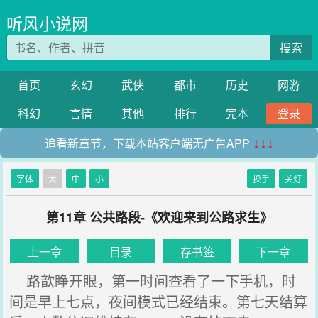
听风小说网
搜索
首页
玄幻
武侠
都市
历史
网游
科幻
言情
其他
排行
完本
登录
追看新章节，下载本站客户端无广告APP
↓↓↓
字体
大
中
小
换手
关灯
第11章 公共路段-《欢迎来到公路求生》
上一章
目录
存书签
下一章
路歆睁开眼，第一时间查看了一下手机，时
间是早上七点，夜间模式已经结束。第七天结算