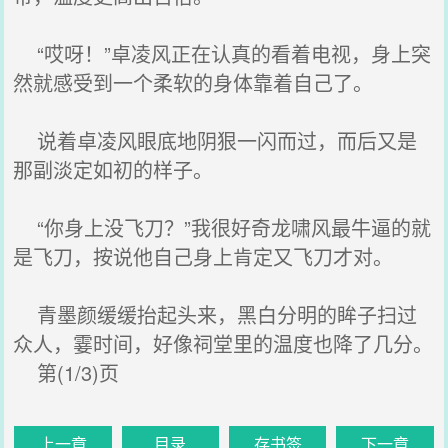
“哎呀！”卓凌风正在认真的看着电视，身上突
然就感受到一个柔软的身体靠着自己了。
说着卓凌风眼底地阴狠一闪而过，而后又是
那副淡定如初的样子。
“你身上没飞刀？”我很好奇龙啸风最牛逼的就
是飞刀，按说他自己身上肯定又飞刀才对。
青墨颜缓缓抬起头来，黑白分明的眸子扫过
众人，霎时间，好像祠堂里的温度也降了几分。
第(1/3)页
上一章
目录
存书签
下一章