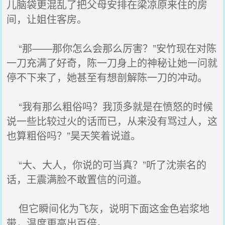
儿脑袋更混乱了把父母安排在梁凉原来住的房
间，让姐住客房。
“那——那你怎么会那么厉害？”安竹现在对陈
一刀充满了好奇，陈一刀身上的神秘让她一问就
停不下来了，她甚至有想剖解陈一刀的冲动。
“我有那么粗俗吗？我顶多就是在愤怒的时候
说一些比较过火的话而已，从来没有骂过人，这
也算粗俗吗？”昊天笑着说道。
“大、大人，你说的可当真？”听了沈崇名的
话，王震满脸不敢置信的问道。
但它瞬间化为飞灰，说明下面这金色岩浆地
带，温度更高出百倍。