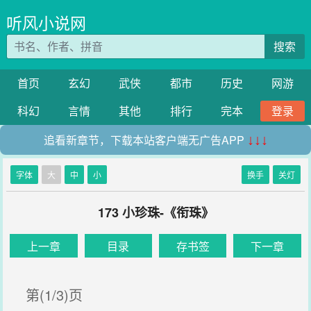
听风小说网
搜索
首页
玄幻
武侠
都市
历史
网游
科幻
言情
其他
排行
完本
登录
追看新章节，下载本站客户端无广告APP
↓↓↓
字体
大
中
小
换手
关灯
173 小珍珠-《衔珠》
上一章
目录
存书签
下一章
第(1/3)页