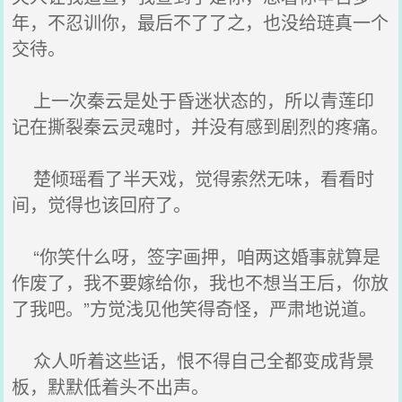
年，不忍训你，最后不了了之，也没给琏真一个
交待。
上一次秦云是处于昏迷状态的，所以青莲印
记在撕裂秦云灵魂时，并没有感到剧烈的疼痛。
楚倾瑶看了半天戏，觉得索然无味，看看时
间，觉得也该回府了。
“你笑什么呀，签字画押，咱两这婚事就算是
作废了，我不要嫁给你，我也不想当王后，你放
了我吧。”方觉浅见他笑得奇怪，严肃地说道。
众人听着这些话，恨不得自己全都变成背景
板，默默低着头不出声。